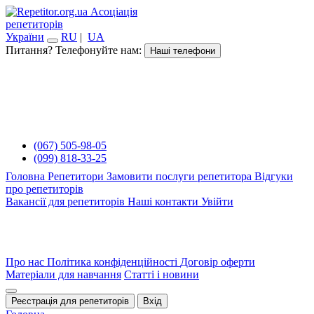
Асоціація
репетиторів
України
RU
|
UA
Питання? Телефонуйте нам:
Наші телефони
(067) 505-98-05
(099) 818-33-25
Головна
Репетитори
Замовити послуги репетитора
Відгуки
про репетиторів
Вакансії для репетиторів
Наші контакти
Увійти
Про нас
Політика конфіденційності
Договір оферти
Матеріали для навчання
Статті і новини
Реєстрація для репетиторів
Вхід