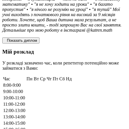
математику" • "я не хочу ходити на уроки" • "я багато
пропустив" • "я нічого не розумію на уроці" • "я тупий" Мої
учні виходять з початкового рівня на високий за 9 місяців
роботи. Хочете, щоб Ваша дитина мала результат, а не
просто злити кошти, - тоді запрошую Вас на свої заняття.
Детальніше про мою роботу в інстаграмі @katren.math
Показать диплом
Мій розклад
У розкладі зазначено час, коли репетитор потенційно може
займатися з Вами:
Час
Пн
Вт
Ср
Чт
Пт
Сб
Нд
8:00-9:00
9:00-10:00
10:00-11:00
11:00-12:00
12:00-13:00
13:00-14:00
14:00-15:00