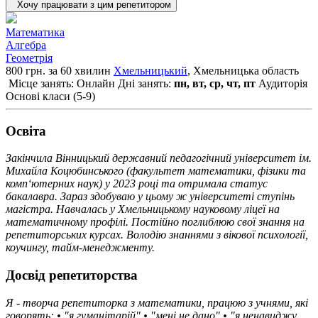
Хочу працювати з цим репетитором
Математика
Алгебра
Геометрія
800 грн. за 60 хвилин
Хмельницький
, Хмельницька область
Місце занять: Онлайн
Дні занять:
пн, вт, ср, чт, пт
Аудиторія
Основі класи (5-9)
Освiта
Закінчила Вінницький державний педагогічний університет ім.
Михайла Коцюбинського (факультет математики, фізики та
комп‘ютерних наук) у 2023 році та отримала статус
бакалавра. Зараз здобуваю у цьому ж університеті ступінь
магістра. Навчалась у Хмельницькому науковому ліцеї на
математичному профілі. Постійно поглиблюю свої знання на
репетиторських курсах. Володію знаннями з вікової психології,
коучингу, тайм-менеджменту.
Досвід репетиторства
Я - творча репетиторка з математики, працюю з учнями, які
говорять: • "я гуманітарій" • "мені не дано" • "я ненавиджу