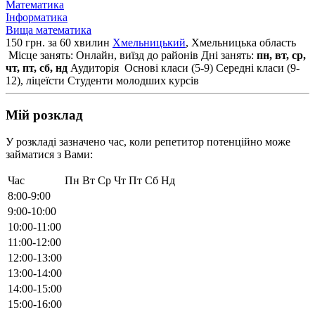
Математика
Інформатика
Вища математика
150 грн. за 60 хвилин
Хмельницький
, Хмельницька область
Місце занять: Онлайн, виїзд до районів
Дні занять:
пн, вт, ср,
чт, пт, сб, нд
Аудиторія
Основі класи (5-9)
Середні класи (9-
12), ліцеїсти
Студенти молодших курсів
Мій розклад
У розкладі зазначено час, коли репетитор потенційно може
займатися з Вами:
Час
Пн
Вт
Ср
Чт
Пт
Сб
Нд
8:00-9:00
9:00-10:00
10:00-11:00
11:00-12:00
12:00-13:00
13:00-14:00
14:00-15:00
15:00-16:00