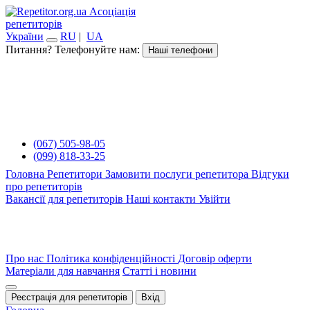
Асоціація
репетиторів
України
RU
|
UA
Питання? Телефонуйте нам:
Наші телефони
(067) 505-98-05
(099) 818-33-25
Головна
Репетитори
Замовити послуги репетитора
Відгуки
про репетиторів
Вакансії для репетиторів
Наші контакти
Увійти
Про нас
Політика конфіденційності
Договір оферти
Матеріали для навчання
Статті і новини
Реєстрація для репетиторів
Вхід