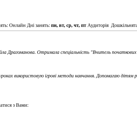
ять: Онлайн
Дні занять:
пн, вт, ср, чт, пт
Аудиторія
Дошкільнят
йла Драгоманова. Отримала спеціальність "Вчитель початкових 
а уроках використовую ігрові методи навчання. Допомагаю дітя
атися з Вами: