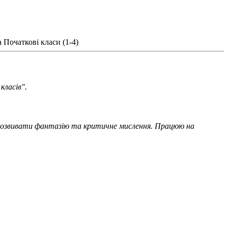
а
Початкові класи (1-4)
класів".
м розвивати фантазію та критичне мислення. Працюю на