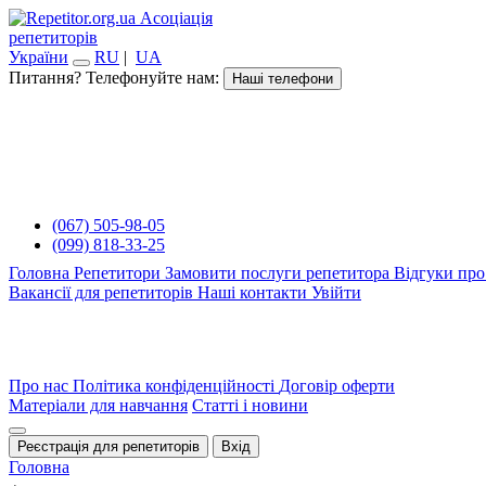
Асоціація
репетиторів
України
RU
|
UA
Питання? Телефонуйте нам:
Наші телефони
(067) 505-98-05
(099) 818-33-25
Головна
Репетитори
Замовити послуги репетитора
Відгуки про
Вакансії для репетиторів
Наші контакти
Увійти
Про нас
Політика конфіденційності
Договір оферти
Матеріали для навчання
Статті і новини
Реєстрація для репетиторів
Вхід
Головна