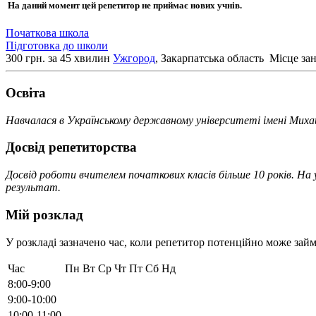
На даний момент цей репетитор не приймає нових учнів.
Початкова школа
Підготовка до школи
300 грн. за 45 хвилин
Ужгород
, Закарпатська область
Місце зан
Освiта
Навчалася в Українському державному університеті імені Миха
Досвід репетиторства
Досвід роботи вчителем початкових класів більше 10 років. Н
результат.
Мій розклад
У розкладі зазначено час, коли репетитор потенційно може займ
Час
Пн
Вт
Ср
Чт
Пт
Сб
Нд
8:00-9:00
9:00-10:00
10:00-11:00