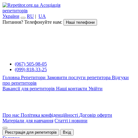
Асоціація
репетиторів
України
RU
|
UA
Питання? Телефонуйте нам:
Наші телефони
(067) 505-98-05
(099) 818-33-25
Головна
Репетитори
Замовити послуги репетитора
Відгуки
про репетиторів
Вакансії для репетиторів
Наші контакти
Увійти
Про нас
Політика конфіденційності
Договір оферти
Матеріали для навчання
Статті і новини
Реєстрація для репетиторів
Вхід