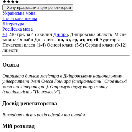
★★★★
Хочу працювати з цим репетитором
Українська мова
Початкова школа
Література
Російська мова
+1
230 грн. за 45 хвилин
Дніпро
, Дніпровська область
Місце
занять: Онлайн
Дні занять:
пн, вт, ср, чт, пт, сб
Аудиторія
Початкові класи (1-4)
Основі класи (5-9)
Середні класи (9-12),
ліцеїсти
Освiта
Отримала диплом магістра в Дніпровському національному
університеті імені Олеся Гончара (спеціальність "Слов'янські
мови та літератури"). Отримую другу вищу освіту
(спеціальність "Психологія").
Досвід репетиторства
Викладаю шість років офлайн та онлайн.
Мій розклад