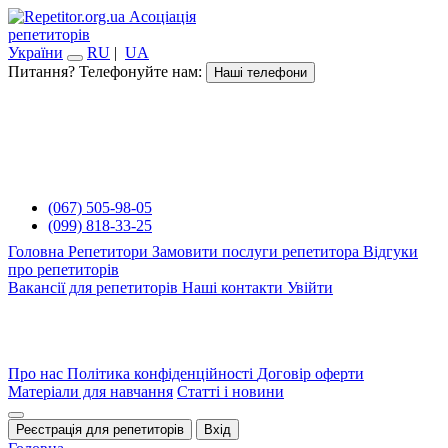
Асоціація
репетиторів
України
RU
|
UA
Питання? Телефонуйте нам:
Наші телефони
(067) 505-98-05
(099) 818-33-25
Головна
Репетитори
Замовити послуги репетитора
Відгуки
про репетиторів
Вакансії для репетиторів
Наші контакти
Увійти
Про нас
Політика конфіденційності
Договір оферти
Матеріали для навчання
Статті і новини
Реєстрація для репетиторів
Вхід