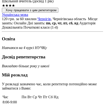
Шкільний вчитель (досвід 1 рік)
★★★★
Хочу працювати з цим репетитором
Українська мова
120 грн. за 60 хвилин
Чернігів
, Чернігівська область
Місце
занять: Онлайн
Дні занять:
пн, ср, чт, пт, сб, нд
Аудиторія
Дошкільнята
Початкові класи (1-4)
Освiта
Навчаюся на 4 курсі НУЧКу
Досвід репетиторства
Викладаю більше року у школі
Мій розклад
У розкладі зазначено час, коли репетитор потенційно може
займатися з Вами:
Час
Пн
Вт
Ср
Чт
Пт
Сб
Нд
8:00-9:00