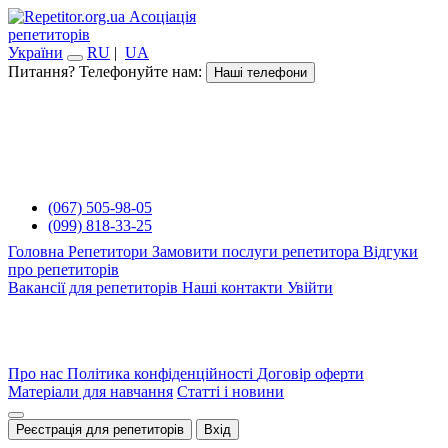
Асоціація
репетиторів
України
RU
|
UA
Питання? Телефонуйте нам:
Наші телефони
(067) 505-98-05
(099) 818-33-25
Головна
Репетитори
Замовити послуги репетитора
Відгуки
про репетиторів
Вакансії для репетиторів
Наші контакти
Увійти
Про нас
Політика конфіденційності
Договір оферти
Матеріали для навчання
Статті і новини
Реєстрація для репетиторів
Вхід