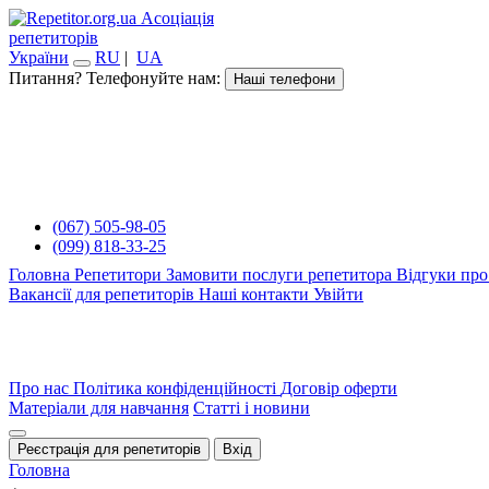
Асоціація
репетиторів
України
RU
|
UA
Питання? Телефонуйте нам:
Наші телефони
(067) 505-98-05
(099) 818-33-25
Головна
Репетитори
Замовити послуги репетитора
Відгуки про
Вакансії для репетиторів
Наші контакти
Увійти
Про нас
Політика конфіденційності
Договір оферти
Матеріали для навчання
Статті і новини
Реєстрація для репетиторів
Вхід
Головна