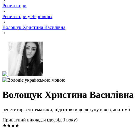
›
Репетитори
›
Репетитори у Чернівцях
›
Волощук Христина Василівна
›
Волощук Христина Василівна
репетитор з математики, підготовки до вступу в внз, анатомії
Приватний викладач (досвід 3 року)
★★★★