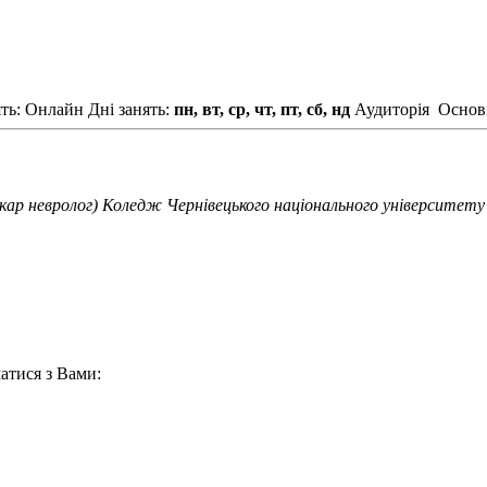
ть: Онлайн
Дні занять:
пн, вт, ср, чт, пт, сб, нд
Аудиторія
Основі
кар невролог) Коледж Чернівецького національного університет
атися з Вами: