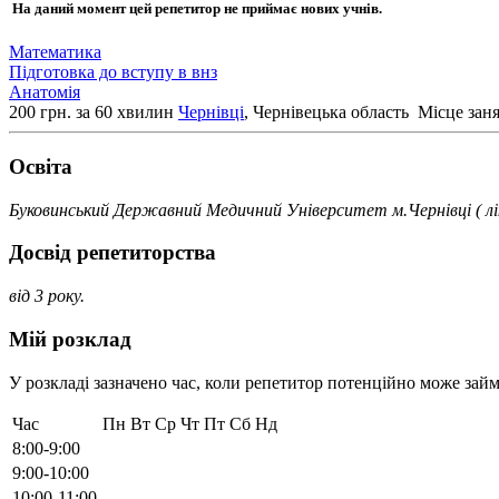
На даний момент цей репетитор не приймає нових учнів.
Математика
Підготовка до вступу в внз
Анатомія
200 грн. за 60 хвилин
Чернівці
, Чернівецька область
Місце заня
Освiта
Буковинський Державний Медичний Університет м.Чернівці ( лі
Досвід репетиторства
від 3 року.
Мій розклад
У розкладі зазначено час, коли репетитор потенційно може займ
Час
Пн
Вт
Ср
Чт
Пт
Сб
Нд
8:00-9:00
9:00-10:00
10:00-11:00