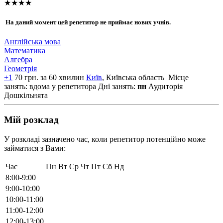
★★★★
На даний момент цей репетитор не приймає нових учнів.
Англійська мова
Математика
Алгебра
Геометрія
+1
70 грн. за 60 хвилин
Київ
, Київська область
Місце
занять: вдома у репетитора
Дні занять:
пн
Аудиторія
Дошкільнята
Мій розклад
У розкладі зазначено час, коли репетитор потенційно може
займатися з Вами:
Час
Пн
Вт
Ср
Чт
Пт
Сб
Нд
8:00-9:00
9:00-10:00
10:00-11:00
11:00-12:00
12:00-13:00