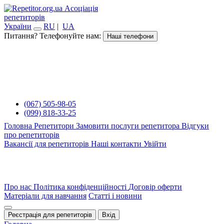
Асоціація
репетиторів
України
RU
|
UA
Питання? Телефонуйте нам:
Наші телефони
(067) 505-98-05
(099) 818-33-25
Головна
Репетитори
Замовити послуги репетитора
Відгуки
про репетиторів
Вакансії для репетиторів
Наші контакти
Увійти
Про нас
Політика конфіденційності
Договір оферти
Матеріали для навчання
Статті і новини
Реєстрація для репетиторів
Вхід