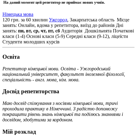
На даний момент цей репетитор не приймає нових учнів.
Німецька мова
120 грн. за 60 хвилин
Ужгород
, Закарпатська область
Місце
занять: Онлайн, вдома у репетитора, виїзд до районів
Дні
занять:
пн, вт, ср, чт, пт, сб
Аудиторія
Дошкільнята
Початкові
класи (1-4)
Основі класи (5-9)
Середні класи (9-12), ліцеїсти
Студенти молодших курсів
Освiта
Репетитор німецької мови. Освіта - Ужгородський
національний університет, факультет іноземної філології,
спеціальність - англ. мова, нім. мова.
Досвід репетиторства
Маю досвід спілкування з носіями німецької мови, тричі
проходила практику в Німеччині. З радістю допоможу
покращити рівень знань німецької та поділюсь знаннями і
досвідом, здобутими за кордоном.
Мій розклад