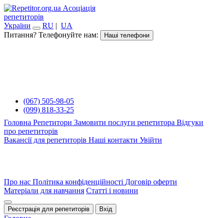
Асоціація
репетиторів
України
RU
|
UA
Питання? Телефонуйте нам:
Наші телефони
(067) 505-98-05
(099) 818-33-25
Головна
Репетитори
Замовити послуги репетитора
Відгуки
про репетиторів
Вакансії для репетиторів
Наші контакти
Увійти
Про нас
Політика конфіденційності
Договір оферти
Матеріали для навчання
Статті і новини
Реєстрація для репетиторів
Вхід