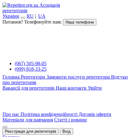
Асоціація
репетиторів
України
RU
|
UA
Питання? Телефонуйте нам:
Наші телефони
(067) 505-98-05
(099) 818-33-25
Головна
Репетитори
Замовити послуги репетитора
Відгуки
про репетиторів
Вакансії для репетиторів
Наші контакти
Увійти
Про нас
Політика конфіденційності
Договір оферти
Матеріали для навчання
Статті і новини
Реєстрація для репетиторів
Вхід