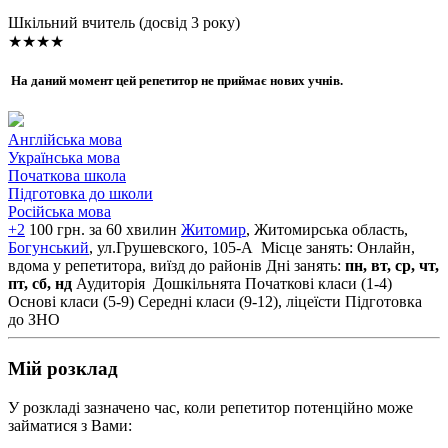
Шкільний вчитель (досвід 3 року)
★★★★
На даний момент цей репетитор не приймає нових учнів.
Англійська мова
Українська мова
Початкова школа
Підготовка до школи
Російська мова
+2
100 грн. за 60 хвилин
Житомир
, Житомирська область,
Богунський
, ул.Грушевского, 105-А
Місце занять: Онлайн,
вдома у репетитора, виїзд до районів
Дні занять:
пн, вт, ср, чт,
пт, сб, нд
Аудиторія
Дошкільнята
Початкові класи (1-4)
Основі класи (5-9)
Середні класи (9-12), ліцеїсти
Підготовка
до ЗНО
Мій розклад
У розкладі зазначено час, коли репетитор потенційно може
займатися з Вами: