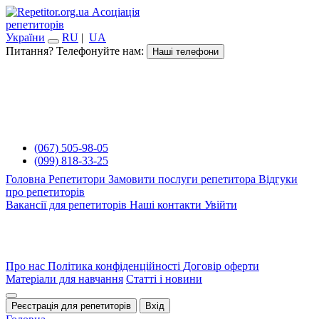
Асоціація
репетиторів
України
RU
|
UA
Питання? Телефонуйте нам:
Наші телефони
(067) 505-98-05
(099) 818-33-25
Головна
Репетитори
Замовити послуги репетитора
Відгуки
про репетиторів
Вакансії для репетиторів
Наші контакти
Увійти
Про нас
Політика конфіденційності
Договір оферти
Матеріали для навчання
Статті і новини
Реєстрація для репетиторів
Вхід