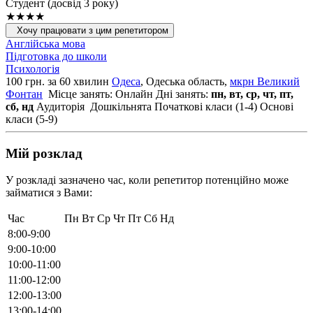
Cтудент (досвід 3 року)
★★★★
Хочу працювати з цим репетитором
Англійська мова
Підготовка до школи
Психологія
100 грн. за 60 хвилин
Одеса
, Одеська область,
мкрн Великий
Фонтан
Місце занять: Онлайн
Дні занять:
пн, вт, ср, чт, пт,
сб, нд
Аудиторія
Дошкільнята
Початкові класи (1-4)
Основі
класи (5-9)
Мій розклад
У розкладі зазначено час, коли репетитор потенційно може
займатися з Вами:
Час
Пн
Вт
Ср
Чт
Пт
Сб
Нд
8:00-9:00
9:00-10:00
10:00-11:00
11:00-12:00
12:00-13:00
13:00-14:00