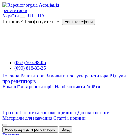
Асоціація
репетиторів
України
RU
|
UA
Питання? Телефонуйте нам:
Наші телефони
(067) 505-98-05
(099) 818-33-25
Головна
Репетитори
Замовити послуги репетитора
Відгуки
про репетиторів
Вакансії для репетиторів
Наші контакти
Увійти
Про нас
Політика конфіденційності
Договір оферти
Матеріали для навчання
Статті і новини
Реєстрація для репетиторів
Вхід