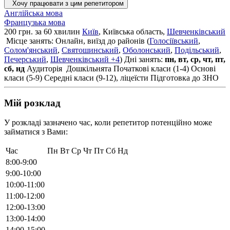
Хочу працювати з цим репетитором
Англійська мова
Французька мова
200 грн. за 60 хвилин
Київ
, Київська область,
Шевченківський
Місце занять: Онлайн, виїзд до районів (
Голосіївський
,
Солом'янський
,
Святошинський
,
Оболонський
,
Подільський
,
Печерський
,
Шевченківський
+4
)
Дні занять:
пн, вт, ср, чт, пт,
сб, нд
Аудиторія
Дошкільнята
Початкові класи (1-4)
Основі
класи (5-9)
Середні класи (9-12), ліцеїсти
Підготовка до ЗНО
Мій розклад
У розкладі зазначено час, коли репетитор потенційно може
займатися з Вами:
Час
Пн
Вт
Ср
Чт
Пт
Сб
Нд
8:00-9:00
9:00-10:00
10:00-11:00
11:00-12:00
12:00-13:00
13:00-14:00
14:00-15:00