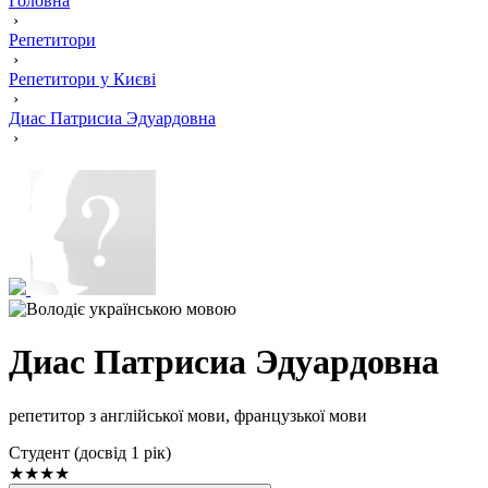
Головна
›
Репетитори
›
Репетитори у Києві
›
Диас Патрисиа Эдуардовна
›
Диас Патрисиа Эдуардовна
репетитор з англійської мови, французької мови
Cтудент (досвід 1 рік)
★★★★