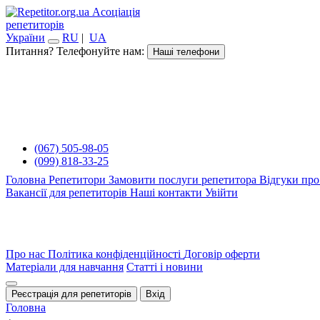
Асоціація
репетиторів
України
RU
|
UA
Питання? Телефонуйте нам:
Наші телефони
(067) 505-98-05
(099) 818-33-25
Головна
Репетитори
Замовити послуги репетитора
Відгуки про
Вакансії для репетиторів
Наші контакти
Увійти
Про нас
Політика конфіденційності
Договір оферти
Матеріали для навчання
Статті і новини
Реєстрація для репетиторів
Вхід
Головна