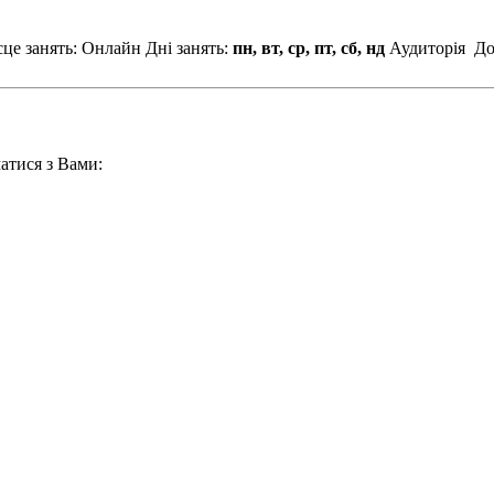
це занять: Онлайн
Дні занять:
пн, вт, ср, пт, сб, нд
Аудиторія
До
атися з Вами: