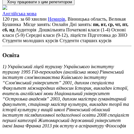
Хочу працювати з цим репетитором
Англійська мова
120 грн. за 60 хвилин
Немирів
, Вінницька область, Великая
Бушинка
Місце занять: Онлайн
Дні занять:
пн, вт, ср, чт, пт,
сб, нд
Аудиторія
Дошкільнята
Початкові класи (1-4)
Основі
класи (5-9)
Середні класи (9-12), ліцеїсти
Підготовка до ЗНО
Студенти молодших курсів
Студенти старших курсів
Освiта
1) Український ліцей туризму Українського інституту
туризму 1995 Гід-перекладач (англійська мова) Рівненський
інститут слов'янознавства Київського інституту
“Слов'янський університет” 2001, диплом спеціаліста
Факультет міжнародних відносин Історик, викладач історії,
вчитель англійської мови Національний університет
“Острозька академія” 2003, диплом магістра гуманітарний
факультет, стаціонар магістр культури, викладач теорії та
історії культури у вищій школі Рівненський обласний
інститут післядипломної педагогічної освіти 2008 спеціаліст
першої категорії Житомирський державний університет
імені Івана Франка 2013 рік вступу в аспірантуру Філософія