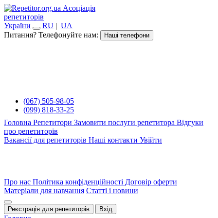
Асоціація
репетиторів
України
RU
|
UA
Питання? Телефонуйте нам:
Наші телефони
(067) 505-98-05
(099) 818-33-25
Головна
Репетитори
Замовити послуги репетитора
Відгуки
про репетиторів
Вакансії для репетиторів
Наші контакти
Увійти
Про нас
Політика конфіденційності
Договір оферти
Матеріали для навчання
Статті і новини
Реєстрація для репетиторів
Вхід