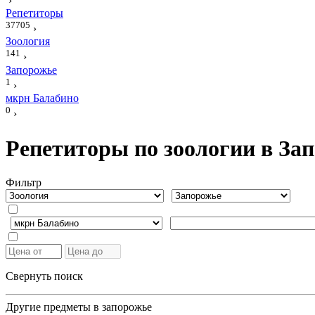
›
Репетиторы
37705
›
Зоология
141
›
Запорожье
1
›
мкрн Балабино
0
›
Репетиторы по зоологии в За
Фильтр
Свернуть поиск
Другие предметы в запорожье