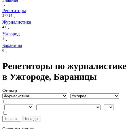
Главная
›
Репетиторы
37714
›
Журналистика
41
›
Ужгород
1
›
Бараницы
0
›
Репетиторы по журналистике
в Ужгороде, Бараницы
Фильтр
Свернуть поиск