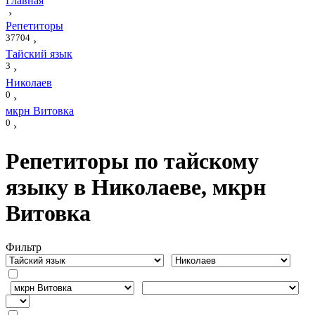
Главная
›
Репетиторы
37704
›
Тайский язык
3
›
Николаев
0
›
мкрн Витовка
0
›
Репетиторы по тайскому
языку в Николаеве, мкрн
Витовка
Фильтр