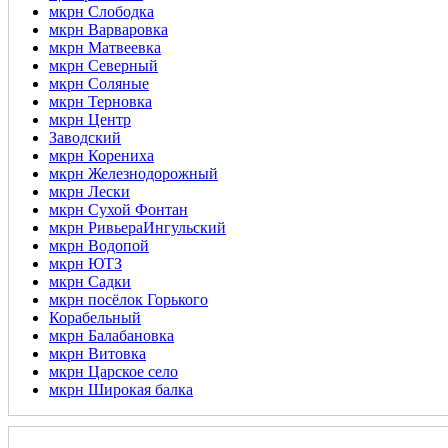
мкрн Слободка
мкрн Варваровка
мкрн Матвеевка
мкрн Северный
мкрн Соляные
мкрн Терновка
мкрн Центр
Заводский
мкрн Корениха
мкрн Железнодорожный
мкрн Лески
мкрн Сухой Фонтан
мкрн РивьераИнгульский
мкрн Водопой
мкрн ЮТЗ
мкрн Садки
мкрн посёлок Горького
Корабельный
мкрн Балабановка
мкрн Витовка
мкрн Царское село
мкрн Широкая балка