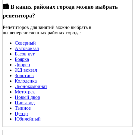
🏙️ В каких районах города можно выбрать
репетитора?
Репетиторов для занятий можно выбрать в
вышеперечисленных районах города:
Северный
Автовокзал
Басов кут
Боярка
Дворец
ЖД вокзал
Золотиев
Колоденка
Льонокомбинат
Мототрек
Новый двор
Пивзавод
Тынное
Центр
Юбилейный