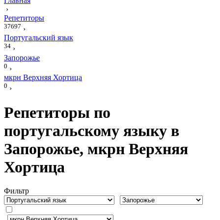
Главная
›
Репетиторы
37697
›
Португальский язык
34
›
Запорожье
0
›
мкрн Верхняя Хортица
0
›
Репетиторы по
португальскому языку в
Запорожье, мкрн Верхняя
Хортица
Фильтр