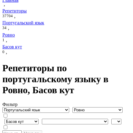
Главная
›
Репетиторы
37704
›
Португальский язык
34
›
Ровно
1
›
Басов кут
0
›
Репетиторы по
португальскому языку в
Ровно, Басов кут
Фильтр