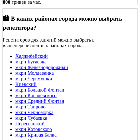
800
гривен за час.
🏙️ В каких районах города можно выбрать
репетитора?
Репетиторов для занятий можно выбрать в
вышеперечисленных районах города:
Хаджибейский
мкрн Бугаевка
мкрн Железнодорожный
мкрн Молдаванка
мкрн Черемушки
Киевский
мкрн Большой Фонтан
мкрн Ковалевского
мкрн Средний Фонтан
мкрн Таирово
мкрн Черноморка
мкрн Чубаевка
Пересыпский
мкрн Котовского
мкрн Кривая Балка