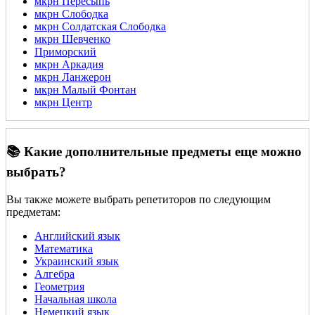
мкрн Пересыпь
мкрн Слободка
мкрн Солдатская Слободка
мкрн Шевченко
Приморский
мкрн Аркадия
мкрн Ланжерон
мкрн Малый Фонтан
мкрн Центр
📚 Какие дополнительные предметы еще можно
выбрать?
Вы также можете выбрать репетиторов по следующим
предметам:
Английский язык
Математика
Украинский язык
Алгебра
Геометрия
Начальная школа
Немецкий язык