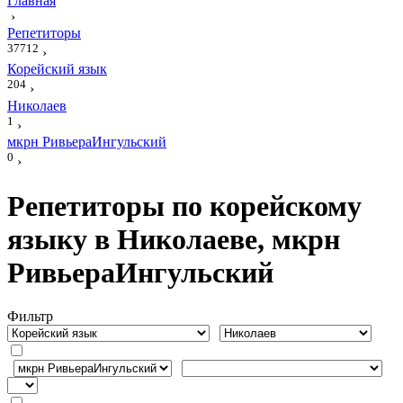
Главная
›
Репетиторы
37712
›
Корейский язык
204
›
Николаев
1
›
мкрн РивьераИнгульский
0
›
Репетиторы по корейскому
языку в Николаеве, мкрн
РивьераИнгульский
Фильтр