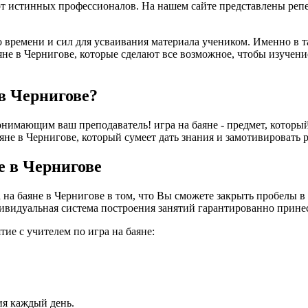
 от истинных профессионалов. На нашем сайте представлены реп
но времени и сил для усваивания материала учеником. Именно в 
не в Чернигове, которые сделают все возможное, чтобы изучени
 в Чернигове?
нимающим ваш преподаватель! игра на баяне - предмет, который 
не в Чернигове, который сумеет дать знания и замотивировать ребе
е в Чернигове
а баяне в Чернигове в том, что Вы сможете закрыть пробелы в 
ивидуальная система построения занятий гарантированно принесе
тие с учителем по игра на баяне:
ия каждый день.