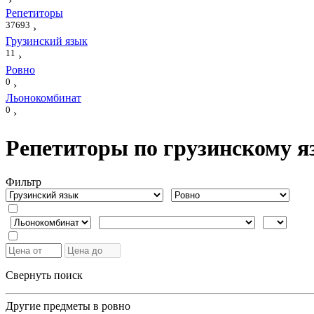
›
Репетиторы
37693
›
Грузинский язык
11
›
Ровно
0
›
Льонокомбинат
0
›
Репетиторы по грузинскому я
Фильтр
Свернуть поиск
Другие предметы в ровно