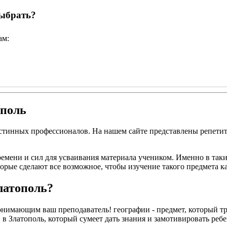
выбрать?
ам:
ополь
истинных профессионалов. На нашем сайте представлены репети
ремени и сил для усваивания материала учеником. Именно в так
торые сделают все возможное, чтобы изучение такого предмета 
латополь?
нимающим ваш преподаватель! географии - предмет, который тре
 Златополь, который сумеет дать знания и замотивировать ребенка