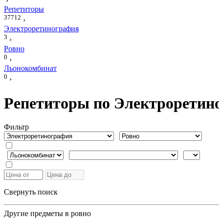
›
Репетиторы
37712
›
Электроретинография
3
›
Ровно
0
›
Льонокомбинат
0
›
Репетиторы по Электроретин
Фильтр
Свернуть поиск
Другие предметы в ровно