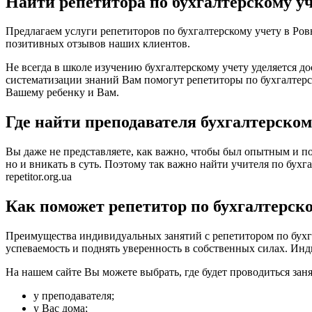
Найти репетитора по бухгалтерскому уч
Предлагаем услуги репетиторов по бухгалтерскому учету в Ро
позитивных отзывов наших клиентов.
Не всегда в школе изучению бухгалтерскому учету уделяется д
систематизации знаний Вам помогут репетиторы по бухгалтерск
Вашему ребенку и Вам.
Где найти преподавателя бухгалтерском
Вы даже не представляете, как важно, чтобы был опытным и по
но и вникать в суть. Поэтому так важно найти учителя по бухга
repetitor.org.ua
Как поможет репетитор по бухгалтерско
Преимущества индивидуальных занятий с репетитором по бухгал
успеваемость и поднять уверенность в собственных силах. Инд
На нашем сайте Вы можете выбрать, где будет проводиться заня
у преподавателя;
у Вас дома;