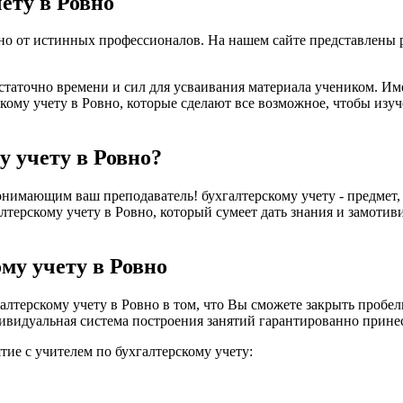
ету в Ровно
вно от истинных профессионалов. На нашем сайте представлены
остаточно времени и сил для усваивания материала учеником. Им
ому учету в Ровно, которые сделают все возможное, чтобы изуч
у учету в Ровно?
нимающим ваш преподаватель! бухгалтерскому учету - предмет, 
лтерскому учету в Ровно, который сумеет дать знания и замотиви
му учету в Ровно
терскому учету в Ровно в том, что Вы сможете закрыть пробелы
ивидуальная система построения занятий гарантированно принесе
тие с учителем по бухгалтерскому учету: