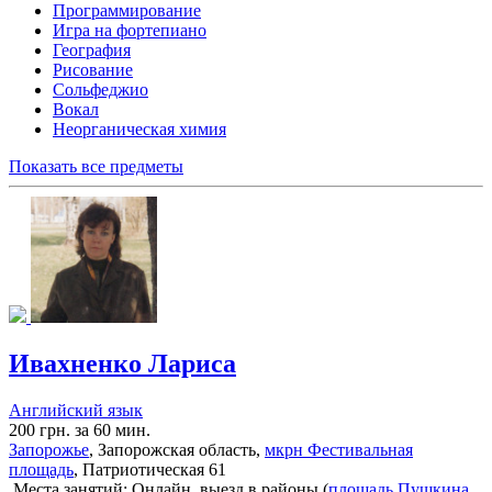
Программирование
Игра на фортепиано
География
Рисование
Сольфеджио
Вокал
Неорганическая химия
Показать все предметы
Ивахненко Лариса
Английский язык
200 грн. за 60 мин.
Запорожье
, Запорожская область,
мкрн Фестивальная
площадь
, Патриотическая 61
Места занятий: Онлайн, выезд в районы (
площадь Пушкина
,