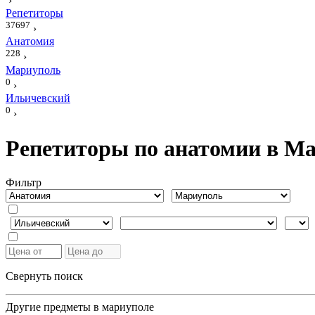
›
Репетиторы
37697
›
Анатомия
228
›
Мариуполь
0
›
Ильичевский
0
›
Репетиторы по анатомии в М
Фильтр
Свернуть поиск
Другие предметы в мариуполе