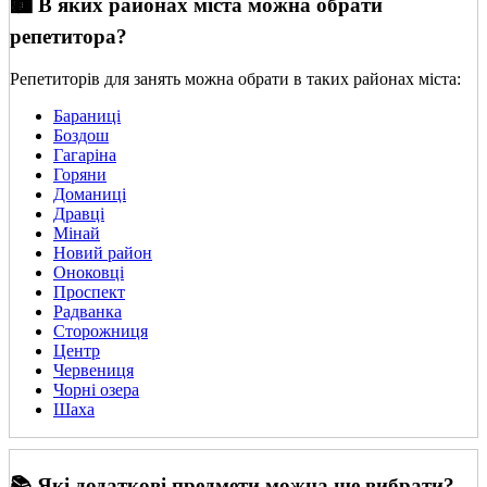
🏙️ В яких районах міста можна обрати
репетитора?
Репетиторів для занять можна обрати в таких районах міста:
Бараниці
Боздош
Гагаріна
Горяни
Доманиці
Дравці
Мінай
Новий район
Оноковці
Проспект
Радванка
Сторожниця
Центр
Червениця
Чорні озера
Шаха
📚 Які додаткові предмети можна ще вибрати?