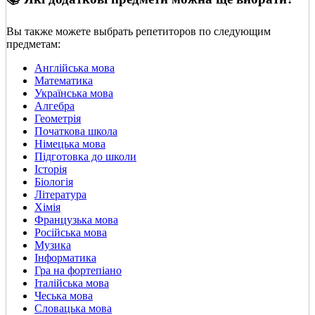
Вы также можете выбрать репетиторов по следующим
предметам:
Англійська мова
Математика
Українська мова
Алгебра
Геометрія
Початкова школа
Німецька мова
Підготовка до школи
Історія
Біологія
Література
Хімія
Французька мова
Російська мова
Музика
Інформатика
Гра на фортепіано
Італійська мова
Чеська мова
Словацька мова