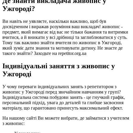
Де знайти викладача живопис у
Ужгороді?
Ви навіть не уявляєте, наскільки важливо, щоб був
досвідченим і виражав розуміння ваш викладач! живопис -
предмет, який вимагає від вас не тільки бажання та витримки
вчитися, а й вникати у всі дрібниці та заглиблюватися у суть.
Тому так важливо знайти вчителя по живопис в Ужгороді,
який зуміє дати знання та мотивувати дитину. Не знаєте де
такого знайти? Заходьте на repetitor.org.ua
Індивідуальні заняття з живопис у
Ужгороді
У чому переваги індивідуальних занять з репетитором з
живопис у Ужгороді перед звичайним навчанням у групі?
Індивідуальна система побудови занять - це гнучкий графік,
персональний підхід, увага до деталей та глибше засвоєння
матеріалу, що гарантовано принесуть максимальний ефект.
На нашому сайті Ви можете вибрати, де займатися з учителем
з живопис: