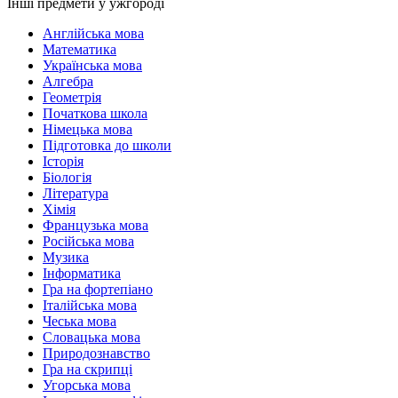
Інші предмети у ужгороді
Англійська мова
Математика
Українська мова
Алгебра
Геометрія
Початкова школа
Німецька мова
Підготовка до школи
Історія
Біологія
Література
Хімія
Французька мова
Російська мова
Музика
Інформатика
Гра на фортепіано
Італійська мова
Чеська мова
Словацька мова
Природознавство
Гра на скрипці
Угорська мова