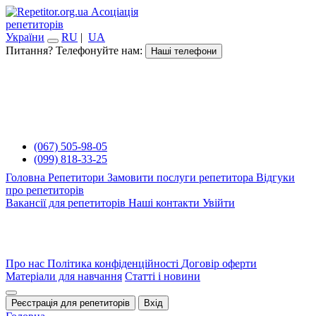
Асоціація
репетиторів
України
RU
|
UA
Питання? Телефонуйте нам:
Наші телефони
(067) 505-98-05
(099) 818-33-25
Головна
Репетитори
Замовити послуги репетитора
Відгуки
про репетиторів
Вакансії для репетиторів
Наші контакти
Увійти
Про нас
Політика конфіденційності
Договір оферти
Матеріали для навчання
Статті і новини
Реєстрація для репетиторів
Вхід