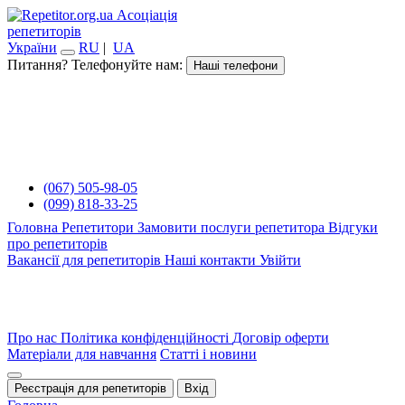
Асоціація
репетиторів
України
RU
|
UA
Питання? Телефонуйте нам:
Наші телефони
(067) 505-98-05
(099) 818-33-25
Головна
Репетитори
Замовити послуги репетитора
Відгуки
про репетиторів
Вакансії для репетиторів
Наші контакти
Увійти
Про нас
Політика конфіденційності
Договір оферти
Матеріали для навчання
Статті і новини
Реєстрація для репетиторів
Вхід