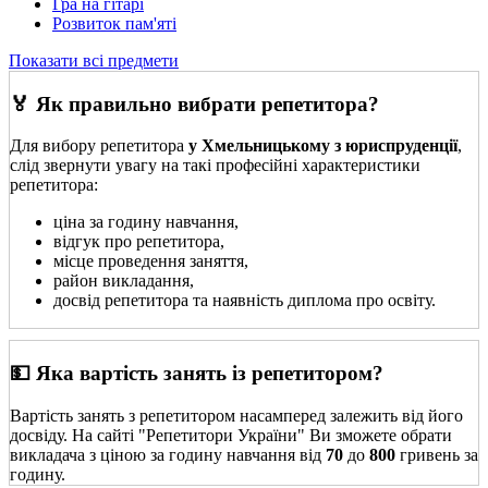
Гра на гітарі
Розвиток пам'яті
Показати всі предмети
🏅 Як правильно вибрати репетитора?
Для вибору репетитора
у Хмельницькому з юриспруденції
,
слід звернути увагу на такі професійні характеристики
репетитора:
ціна за годину навчання,
відгук про репетитора,
місце проведення заняття,
район викладання,
досвід репетитора та наявність диплома про освіту.
💵 Яка вартість занять із репетитором?
Вартість занять з репетитором насамперед залежить від його
досвіду. На сайті "Репетитори України" Ви зможете обрати
викладача з ціною за годину навчання від
70
до
800
гривень за
годину.