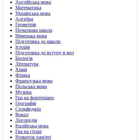
Англійська мова
Математика
Українська мова
Алгебра
Геометрія
Початкова школа
Німецька мова
Підготовка до школи
Історія
Підготовка до вступу в внз
Біологія
Література
Хімія
Фізика
Французька мова
Польська мова
Музика
Гра на фортепіано
Географія
Сольфеджіо
Вокал
Логопедія
Італійська мова
Гра на гітарі
Розвиток пам'яті