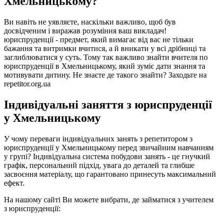
Хмельницькому?
Ви навіть не уявляєте, наскільки важливо, щоб був
досвідченим і виражав розуміння ваш викладач!
юриспруденції - предмет, який вимагає від вас не тільки
бажання та витримки вчитися, а й вникати у всі дрібниці та
заглиблюватися у суть. Тому так важливо знайти вчителя по
юриспруденції в Хмельницькому, який зуміє дати знання та
мотивувати дитину. Не знаєте де такого знайти? Заходьте на
repetitor.org.ua
Індивідуальні заняття з юриспруденції
у Хмельницькому
У чому переваги індивідуальних занять з репетитором з
юриспруденції у Хмельницькому перед звичайним навчанням
у групі? Індивідуальна система побудови занять - це гнучкий
графік, персональний підхід, увага до деталей та глибше
засвоєння матеріалу, що гарантовано принесуть максимальний
ефект.
На нашому сайті Ви можете вибрати, де займатися з учителем
з юриспруденції: