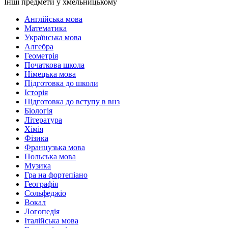
Інші предмети у хмельницькому
Англійська мова
Математика
Українська мова
Алгебра
Геометрія
Початкова школа
Німецька мова
Підготовка до школи
Історія
Підготовка до вступу в внз
Біологія
Література
Хімія
Фізика
Французька мова
Польська мова
Музика
Гра на фортепіано
Географія
Сольфеджіо
Вокал
Логопедія
Італійська мова