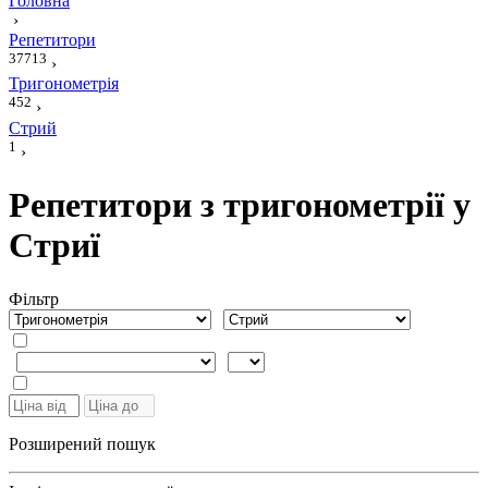
Головна
›
Репетитори
37713
›
Тригонометрія
452
›
Стрий
1
›
Репетитори з тригонометрії у
Стриї
Фiльтр
Розширений пошук