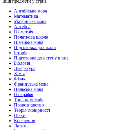
Інші предмети у стриї
Англійська мова
Математика
Українська мова
Алгебра
Геометрія
Початкова школа
Німецька мова
Підготовка до школи
Історія
Підготовка до вступу в внз
Біологія
Література
Хімія
Фізика
Французька мова
Польська мова
Географія
Тригонометрія
Правознавство
Теорія імовірності
Шахи
Креслення
Латинь