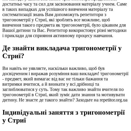
достатньо часу та сил для засвоювання матеріалу учнем. Саме
в таких випадках для успішного вивчення матеріалу та
систематизації знань Вам допоможуть репетитори з
тригонометрії у Стриї, які зроблять все можливе, щоб
вивчення такого предмета як тригонометрії, було цікавим для
Вашої дитини та Вас. Репетитор використовує різні методики
і приклади для сприяння активному процесу навчання.
Де знайти викладача тригонометрії у
Стриї?
Ви навіть не уявляєте, наскільки важливо, щоб був
досвідченим і виражав розуміння ваш викладач! тригонометрії
- предмет, який вимагає від вас не тільки бажання та
витримки вчитися, а й вникати у всі дрібниці та
заглиблюватися у суть. Тому так важливо знайти вчителя по
тригонометрії в Стриї, який зуміє дати знання та мотивувати
дитину. Не знаєте де такого знайти? Заходьте на repetitor.org.ua
Індивідуальні заняття з тригонометрії
у Стриї