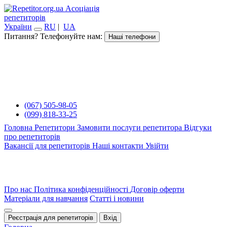
Асоціація
репетиторів
України
RU
|
UA
Питання? Телефонуйте нам:
Наші телефони
(067) 505-98-05
(099) 818-33-25
Головна
Репетитори
Замовити послуги репетитора
Відгуки
про репетиторів
Вакансії для репетиторів
Наші контакти
Увійти
Про нас
Політика конфіденційності
Договір оферти
Матеріали для навчання
Статті і новини
Реєстрація для репетиторів
Вхід