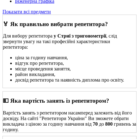
Інженерна графіка
Показати всі предмети
🏅 Як правильно вибрати репетитора?
Для вибору репетитора
у Стриї з тригонометрії
, слід
звернути увагу на такі професійні характеристики
репетитора:
ціна за годину навчання,
відгук про репетитора,
місце проведення заняття,
район викладання,
досвід репетитора та наявність диплома про освіту.
💵 Яка вартість занять із репетитором?
Вартість занять з репетитором насамперед залежить від його
досвіду. На сайті "Репетитори України" Ви зможете обрати
викладача з ціною за годину навчання від
70
до
800
гривень за
годину.