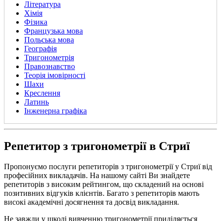
Література
Хімія
Фізика
Французька мова
Польська мова
Географія
Тригонометрія
Правознавство
Теорія імовірності
Шахи
Креслення
Латинь
Інженерна графіка
Репетитор з тригонометрії в Стриї
Пропонуємо послуги репетиторів з тригонометрії у Стриї від
професійних викладачів. На нашому сайті Ви знайдете
репетиторів з високим рейтингом, що складений на основі
позитивних відгуків клієнтів. Багато з репетиторів мають
високі академічні досягнення та досвід викладання.
Не завжди у школі вивченню тригонометрії приділяється