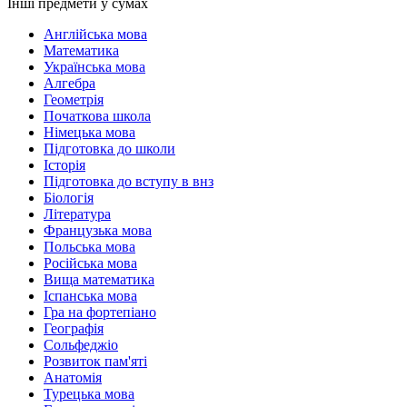
Інші предмети у сумах
Англійська мова
Математика
Українська мова
Алгебра
Геометрія
Початкова школа
Німецька мова
Підготовка до школи
Історія
Підготовка до вступу в внз
Біологія
Література
Французька мова
Польська мова
Російська мова
Вища математика
Іспанська мова
Гра на фортепіано
Географія
Сольфеджіо
Розвиток пам'яті
Анатомія
Турецька мова