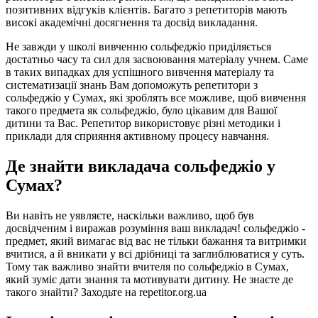
позитивних відгуків клієнтів. Багато з репетиторів мають
високі академічні досягнення та досвід викладання.
Не завжди у школі вивченню сольфеджіо приділяється
достатньо часу та сил для засвоювання матеріалу учнем. Саме
в таких випадках для успішного вивчення матеріалу та
систематизації знань Вам допоможуть репетитори з
сольфеджіо у Сумах, які зроблять все можливе, щоб вивчення
такого предмета як сольфеджіо, було цікавим для Вашої
дитини та Вас. Репетитор використовує різні методики і
приклади для сприяння активному процесу навчання.
Де знайти викладача сольфеджіо у
Сумах?
Ви навіть не уявляєте, наскільки важливо, щоб був
досвідченим і виражав розуміння ваш викладач! сольфеджіо -
предмет, який вимагає від вас не тільки бажання та витримки
вчитися, а й вникати у всі дрібниці та заглиблюватися у суть.
Тому так важливо знайти вчителя по сольфеджіо в Сумах,
який зуміє дати знання та мотивувати дитину. Не знаєте де
такого знайти? Заходьте на repetitor.org.ua