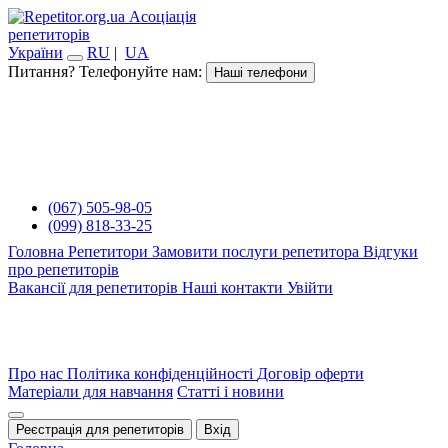
Асоціація
репетиторів
України
RU
|
UA
Питання? Телефонуйте нам:
Наші телефони
(067) 505-98-05
(099) 818-33-25
Головна
Репетитори
Замовити послуги репетитора
Відгуки
про репетиторів
Вакансії для репетиторів
Наші контакти
Увійти
Про нас
Політика конфіденційності
Договір оферти
Матеріали для навчання
Статті і новини
Реєстрація для репетиторів
Вхід