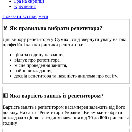
Гра на скрипці
Креслення
Показати всі предмети
🏅 Як правильно вибрати репетитора?
Для вибору репетитора
у Сумах
, слід звернути увагу на такі
професійні характеристики репетитора:
ціна за годину навчання,
відгук про репетитора,
місце проведення заняття,
район викладання,
досвід репетитора та наявність диплома про освіту.
💵 Яка вартість занять із репетитором?
Вартість занять з репетитором насамперед залежить від його
досвіду. На сайті "Репетитори України" Ви зможете обрати
викладача з ціною за годину навчання від
70
до
800
гривень за
годину.