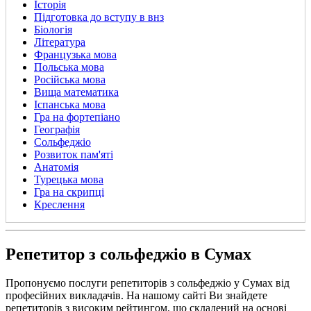
Історія
Підготовка до вступу в внз
Біологія
Література
Французька мова
Польська мова
Російська мова
Вища математика
Іспанська мова
Гра на фортепіано
Географія
Сольфеджіо
Розвиток пам'яті
Анатомія
Турецька мова
Гра на скрипці
Креслення
Репетитор з сольфеджіо в Сумах
Пропонуємо послуги репетиторів з сольфеджіо у Сумах від
професійних викладачів. На нашому сайті Ви знайдете
репетиторів з високим рейтингом, що складений на основі