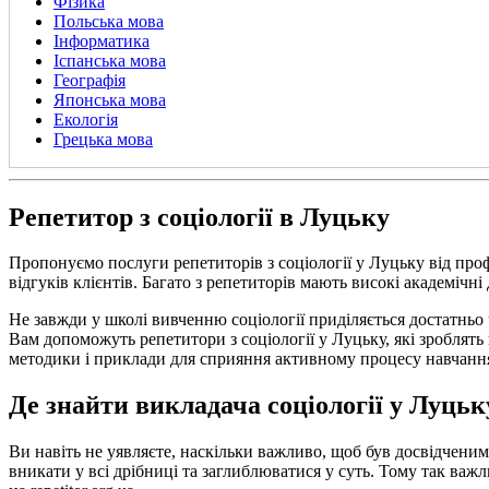
Фізика
Польська мова
Інформатика
Іспанська мова
Географія
Японська мова
Екологія
Грецька мова
Репетитор з соціології в Луцьку
Пропонуємо послуги репетиторів з соціології у Луцьку від про
відгуків клієнтів. Багато з репетиторів мають високі академічні
Не завжди у школі вивченню соціології приділяється достатньо 
Вам допоможуть репетитори з соціології у Луцьку, які зроблять
методики і приклади для сприяння активному процесу навчанн
Де знайти викладача соціології у Луцьк
Ви навіть не уявляєте, наскільки важливо, щоб був досвідченим 
вникати у всі дрібниці та заглиблюватися у суть. Тому так важл