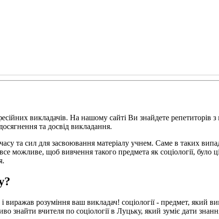
фесійних викладачів. На нашому сайті Ви знайдете репетиторів 
 досягнення та досвід викладання.
часу та сил для засвоювання матеріалу учнем. Саме в таких випа
 все можливе, щоб вивчення такого предмета як соціології, було 
я.
у?
і виражав розуміння ваш викладач! соціології - предмет, який ви
иво знайти вчителя по соціології в Луцьку, який зуміє дати знанн