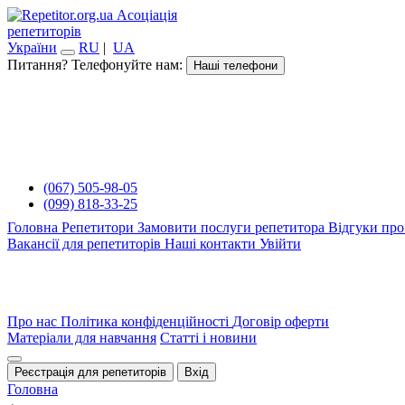
Асоціація
репетиторів
України
RU
|
UA
Питання? Телефонуйте нам:
Наші телефони
(067) 505-98-05
(099) 818-33-25
Головна
Репетитори
Замовити послуги репетитора
Відгуки про
Вакансії для репетиторів
Наші контакти
Увійти
Про нас
Політика конфіденційності
Договір оферти
Матеріали для навчання
Статті і новини
Реєстрація для репетиторів
Вхід
Головна