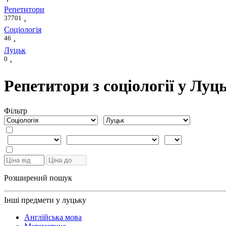
›
Репетитори
37701
›
Соціологія
46
›
Луцьк
0
›
Репетитори з соціології у Луц
Фiльтр
Розширений пошук
Інші предмети у луцьку
Англійська мова