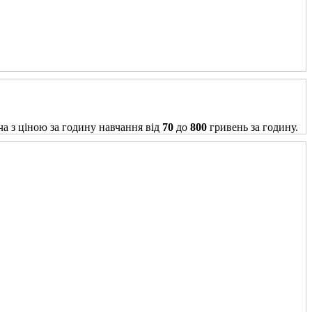
ча з ціною за годину навчання від
70
до
800
гривень за годину.