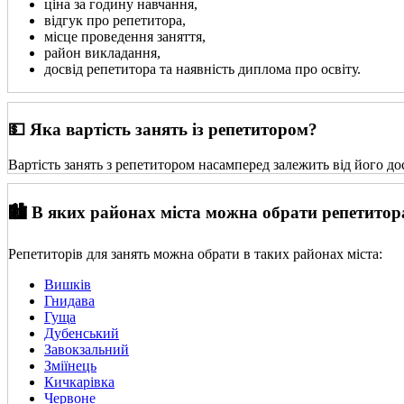
ціна за годину навчання,
відгук про репетитора,
місце проведення заняття,
район викладання,
досвід репетитора та наявність диплома про освіту.
💵 Яка вартість занять із репетитором?
Вартість занять з репетитором насамперед залежить від його до
🏙️ В яких районах міста можна обрати репетитор
Репетиторів для занять можна обрати в таких районах міста:
Вишків
Гнидава
Гуща
Дубенський
Завокзальний
Зміїнець
Кичкарівка
Червоне