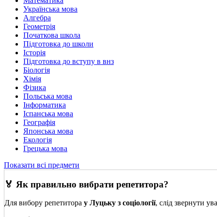
Математика
Українська мова
Алгебра
Геометрія
Початкова школа
Підготовка до школи
Історія
Підготовка до вступу в внз
Біологія
Хімія
Фізика
Польська мова
Інформатика
Іспанська мова
Географія
Японська мова
Екологія
Грецька мова
Показати всі предмети
🏅 Як правильно вибрати репетитора?
Для вибору репетитора
у Луцьку з соціології
, слід звернути ув