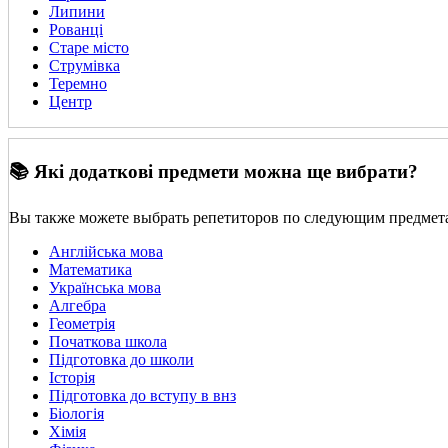
Липини
Рованці
Старе місто
Струмівка
Теремно
Центр
📚 Які додаткові предмети можна ще вибрати?
Вы также можете выбрать репетиторов по следующим предмет
Англійська мова
Математика
Українська мова
Алгебра
Геометрія
Початкова школа
Підготовка до школи
Історія
Підготовка до вступу в внз
Біологія
Хімія