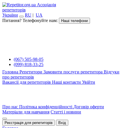
Асоціація
репетиторів
України
RU
|
UA
Питання? Телефонуйте нам:
Наші телефони
(067) 505-98-05
(099) 818-33-25
Головна
Репетитори
Замовити послуги репетитора
Відгуки
про репетиторів
Вакансії для репетиторів
Наші контакти
Увійти
Про нас
Політика конфіденційності
Договір оферти
Матеріали для навчання
Статті і новини
Реєстрація для репетиторів
Вхід