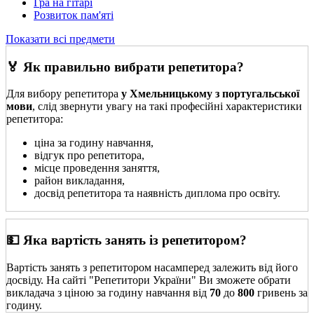
Гра на гітарі
Розвиток пам'яті
Показати всі предмети
🏅 Як правильно вибрати репетитора?
Для вибору репетитора
у Хмельницькому з португальської
мови
, слід звернути увагу на такі професійні характеристики
репетитора:
ціна за годину навчання,
відгук про репетитора,
місце проведення заняття,
район викладання,
досвід репетитора та наявність диплома про освіту.
💵 Яка вартість занять із репетитором?
Вартість занять з репетитором насамперед залежить від його
досвіду. На сайті "Репетитори України" Ви зможете обрати
викладача з ціною за годину навчання від
70
до
800
гривень за
годину.