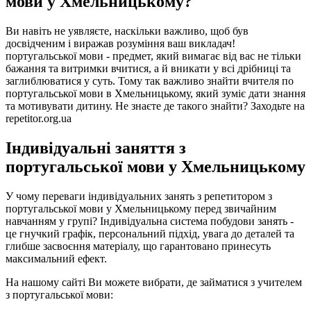
мови у Хмельницькому?
Ви навіть не уявляєте, наскільки важливо, щоб був
досвідченим і виражав розуміння ваш викладач!
португальської мови - предмет, який вимагає від вас не тільки
бажання та витримки вчитися, а й вникати у всі дрібниці та
заглиблюватися у суть. Тому так важливо знайти вчителя по
португальської мови в Хмельницькому, який зуміє дати знання
та мотивувати дитину. Не знаєте де такого знайти? Заходьте на
repetitor.org.ua
Індивідуальні заняття з
португальської мови у Хмельницькому
У чому переваги індивідуальних занять з репетитором з
португальської мови у Хмельницькому перед звичайним
навчанням у групі? Індивідуальна система побудови занять -
це гнучкий графік, персональний підхід, увага до деталей та
глибше засвоєння матеріалу, що гарантовано принесуть
максимальний ефект.
На нашому сайті Ви можете вибрати, де займатися з учителем
з португальської мови: