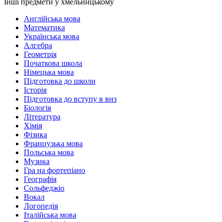
Інші предмети у хмельницькому
Англійська мова
Математика
Українська мова
Алгебра
Геометрія
Початкова школа
Німецька мова
Підготовка до школи
Історія
Підготовка до вступу в внз
Біологія
Література
Хімія
Фізика
Французька мова
Польська мова
Музика
Гра на фортепіано
Географія
Сольфеджіо
Вокал
Логопедія
Італійська мова