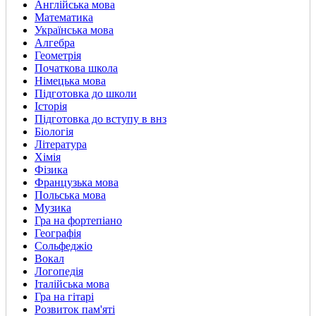
Англійська мова
Математика
Українська мова
Алгебра
Геометрія
Початкова школа
Німецька мова
Підготовка до школи
Історія
Підготовка до вступу в внз
Біологія
Література
Хімія
Фізика
Французька мова
Польська мова
Музика
Гра на фортепіано
Географія
Сольфеджіо
Вокал
Логопедія
Італійська мова
Гра на гітарі
Розвиток пам'яті