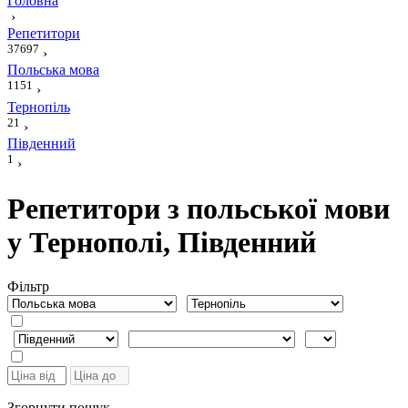
Головна
›
Репетитори
37697
›
Польська мова
1151
›
Тернопіль
21
›
Південний
1
›
Репетитори з польської мови
у Тернополі, Південний
Фiльтр
Згорнути пошук