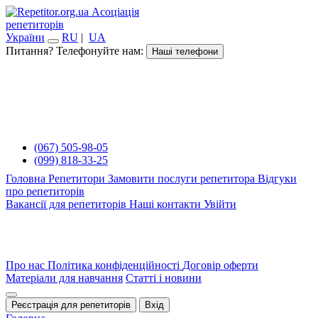
Асоціація
репетиторів
України
RU
|
UA
Питання? Телефонуйте нам:
Наші телефони
(067) 505-98-05
(099) 818-33-25
Головна
Репетитори
Замовити послуги репетитора
Відгуки
про репетиторів
Вакансії для репетиторів
Наші контакти
Увійти
Про нас
Політика конфіденційності
Договір оферти
Матеріали для навчання
Статті і новини
Реєстрація для репетиторів
Вхід