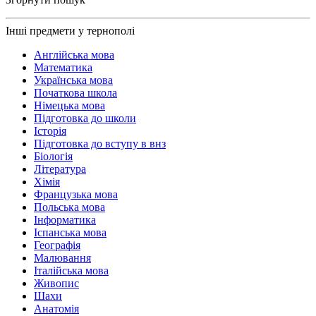
Інші предмети у тернополі
Англійська мова
Математика
Українська мова
Початкова школа
Німецька мова
Підготовка до школи
Історія
Підготовка до вступу в внз
Біологія
Література
Хімія
Французька мова
Польська мова
Інформатика
Іспанська мова
Географія
Малювання
Італійська мова
Живопис
Шахи
Анатомія