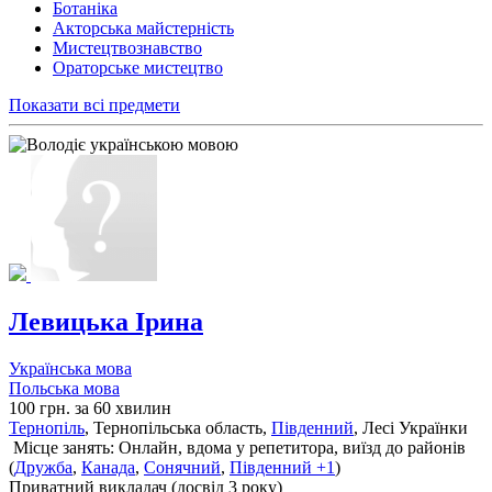
Ботаніка
Акторська майстерність
Мистецтвознавство
Ораторське мистецтво
Показати всі предмети
Левицька Ірина
Українська мова
Польська мова
100 грн. за 60 хвилин
Тернопіль
, Тернопільська область,
Південний
, Лесі Українки
Місце занять: Онлайн, вдома у репетитора, виїзд до районів
(
Дружба
,
Канада
,
Сонячний
,
Південний
+1
)
Приватний викладач (досвід 3 року)