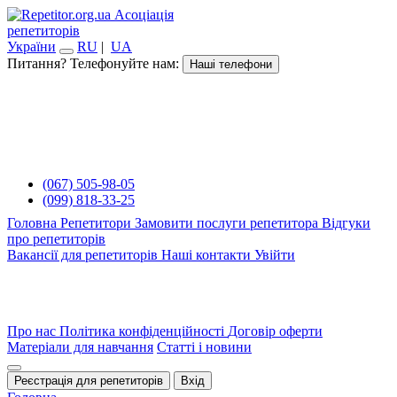
Асоціація
репетиторів
України
RU
|
UA
Питання? Телефонуйте нам:
Наші телефони
(067) 505-98-05
(099) 818-33-25
Головна
Репетитори
Замовити послуги репетитора
Відгуки
про репетиторів
Вакансії для репетиторів
Наші контакти
Увійти
Про нас
Політика конфіденційності
Договір оферти
Матеріали для навчання
Статті і новини
Реєстрація для репетиторів
Вхід