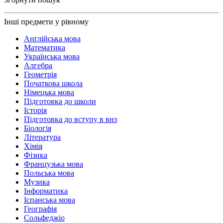
Інші предмети у рівному
Англійська мова
Математика
Українська мова
Алгебра
Геометрія
Початкова школа
Німецька мова
Підготовка до школи
Історія
Підготовка до вступу в внз
Біологія
Література
Хімія
Фізика
Французька мова
Польська мова
Музика
Інформатика
Іспанська мова
Географія
Сольфеджіо