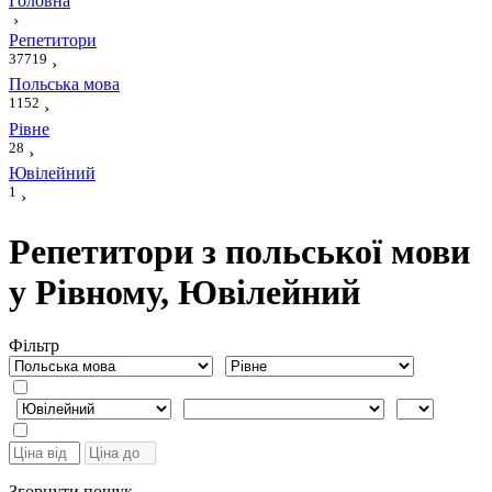
Головна
›
Репетитори
37719
›
Польська мова
1152
›
Рівне
28
›
Ювілейний
1
›
Репетитори з польської мови
у Рівному, Ювілейний
Фiльтр
Згорнути пошук