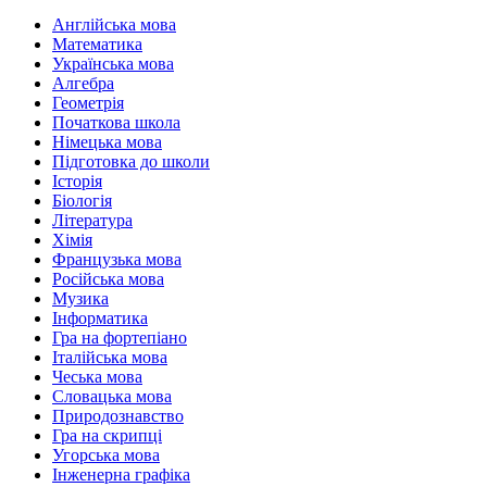
Англійська мова
Математика
Українська мова
Алгебра
Геометрія
Початкова школа
Німецька мова
Підготовка до школи
Історія
Біологія
Література
Хімія
Французька мова
Російська мова
Музика
Інформатика
Гра на фортепіано
Італійська мова
Чеська мова
Словацька мова
Природознавство
Гра на скрипці
Угорська мова
Інженерна графіка