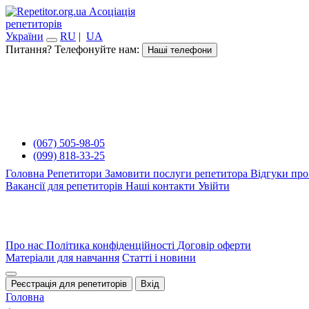
Асоціація
репетиторів
України
RU
|
UA
Питання? Телефонуйте нам:
Наші телефони
(067) 505-98-05
(099) 818-33-25
Головна
Репетитори
Замовити послуги репетитора
Відгуки про
Вакансії для репетиторів
Наші контакти
Увійти
Про нас
Політика конфіденційності
Договір оферти
Матеріали для навчання
Статті і новини
Реєстрація для репетиторів
Вхід
Головна