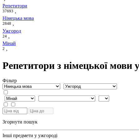
›
Репетитори
37693
›
Німецька мова
2848
›
Ужгород
24
›
Мінай
2
›
Репетитори з німецької мови 
Фiльтр
Згорнути пошук
Інші предмети у ужгороді