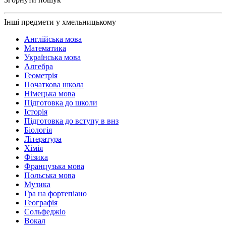
Інші предмети у хмельницькому
Англійська мова
Математика
Українська мова
Алгебра
Геометрія
Початкова школа
Німецька мова
Підготовка до школи
Історія
Підготовка до вступу в внз
Біологія
Література
Хімія
Фізика
Французька мова
Польська мова
Музика
Гра на фортепіано
Географія
Сольфеджіо
Вокал