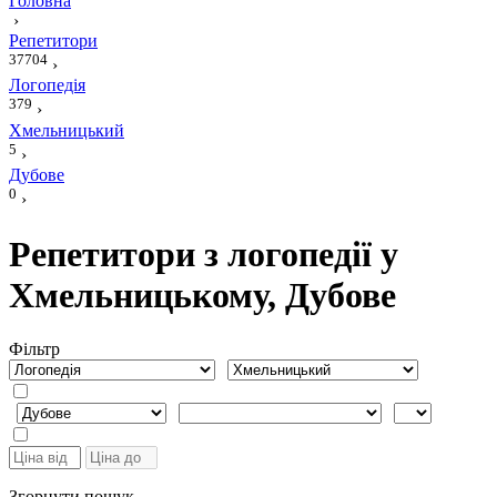
Головна
›
Репетитори
37704
›
Логопедія
379
›
Хмельницький
5
›
Дубове
0
›
Репетитори з логопедії у
Хмельницькому, Дубове
Фiльтр
Згорнути пошук