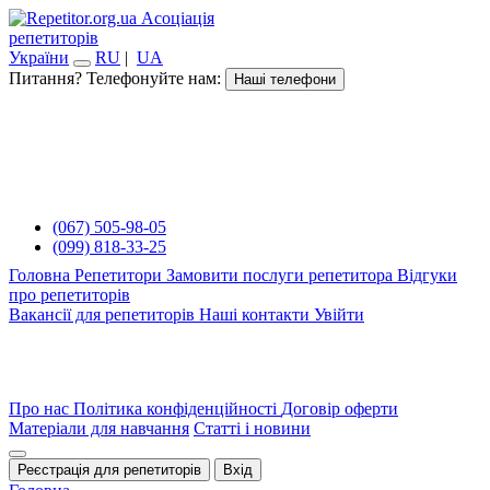
Асоціація
репетиторів
України
RU
|
UA
Питання? Телефонуйте нам:
Наші телефони
(067) 505-98-05
(099) 818-33-25
Головна
Репетитори
Замовити послуги репетитора
Відгуки
про репетиторів
Вакансії для репетиторів
Наші контакти
Увійти
Про нас
Політика конфіденційності
Договір оферти
Матеріали для навчання
Статті і новини
Реєстрація для репетиторів
Вхід