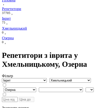
Головна
›
Репетитори
37705
›
Іврит
75
›
Хмельницький
0
›
Озерна
0
›
Репетитори з іврита у
Хмельницькому, Озерна
Фiльтр
Згорнути пошук