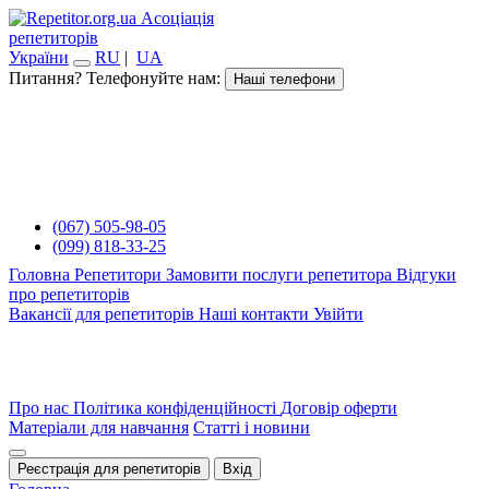
Асоціація
репетиторів
України
RU
|
UA
Питання? Телефонуйте нам:
Наші телефони
(067) 505-98-05
(099) 818-33-25
Головна
Репетитори
Замовити послуги репетитора
Відгуки
про репетиторів
Вакансії для репетиторів
Наші контакти
Увійти
Про нас
Політика конфіденційності
Договір оферти
Матеріали для навчання
Статті і новини
Реєстрація для репетиторів
Вхід