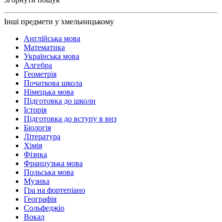
Інші предмети у хмельницькому
Англійська мова
Математика
Українська мова
Алгебра
Геометрія
Початкова школа
Німецька мова
Підготовка до школи
Історія
Підготовка до вступу в внз
Біологія
Література
Хімія
Фізика
Французька мова
Польська мова
Музика
Гра на фортепіано
Географія
Сольфеджіо
Вокал