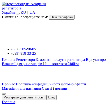
Асоціація
репетиторів
України
RU
|
UA
Питання? Телефонуйте нам:
Наші телефони
(067) 505-98-05
(099) 818-33-25
Головна
Репетитори
Замовити послуги репетитора
Відгуки про
Вакансії для репетиторів
Наші контакти
Увійти
Про нас
Політика конфіденційності
Договір оферти
Матеріали для навчання
Статті і новини
Реєстрація для репетиторів
Вхід
Головна