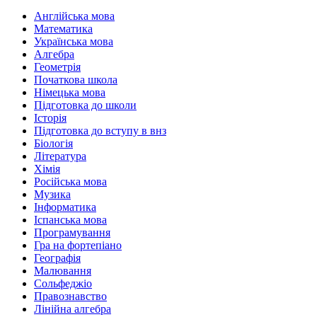
Англійська мова
Математика
Українська мова
Алгебра
Геометрія
Початкова школа
Німецька мова
Підготовка до школи
Історія
Підготовка до вступу в внз
Біологія
Література
Хімія
Російська мова
Музика
Інформатика
Іспанська мова
Програмування
Гра на фортепіано
Географія
Малювання
Сольфеджіо
Правознавство
Лінійна алгебра