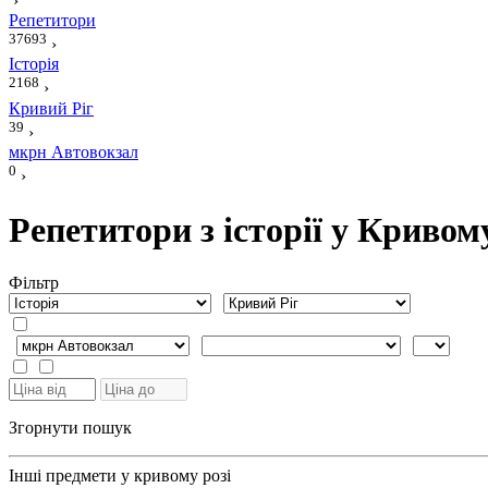
›
Репетитори
37693
›
Історія
2168
›
Кривий Ріг
39
›
мкрн Автовокзал
0
›
Репетитори з історії у Кривом
Фiльтр
Згорнути пошук
Інші предмети у кривому розі