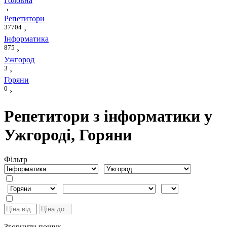
Головна
›
Репетитори
37704
›
Інформатика
875
›
Ужгород
3
›
Горяни
0
›
Репетитори з інформатики у
Ужгороді, Горяни
Фiльтр
Згорнути пошук