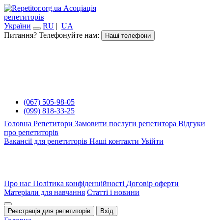
Асоціація
репетиторів
України
RU
|
UA
Питання? Телефонуйте нам:
Наші телефони
(067) 505-98-05
(099) 818-33-25
Головна
Репетитори
Замовити послуги репетитора
Відгуки
про репетиторів
Вакансії для репетиторів
Наші контакти
Увійти
Про нас
Політика конфіденційності
Договір оферти
Матеріали для навчання
Статті і новини
Реєстрація для репетиторів
Вхід