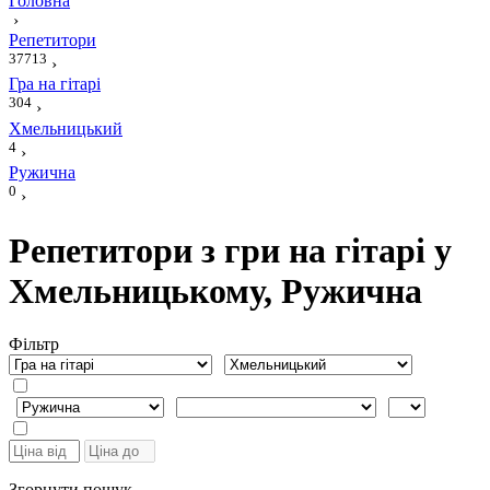
Головна
›
Репетитори
37713
›
Гра на гітарі
304
›
Хмельницький
4
›
Ружична
0
›
Репетитори з гри на гітарі у
Хмельницькому, Ружична
Фiльтр
Згорнути пошук