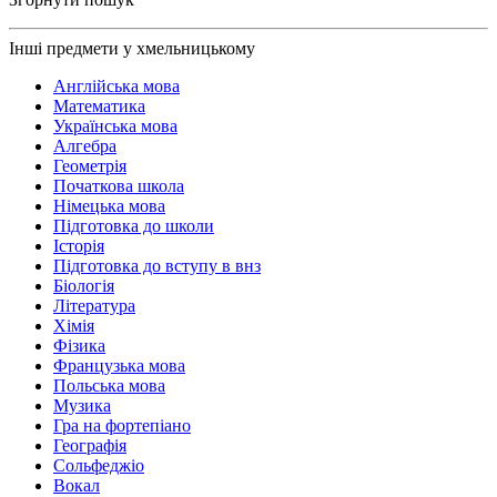
Інші предмети у хмельницькому
Англійська мова
Математика
Українська мова
Алгебра
Геометрія
Початкова школа
Німецька мова
Підготовка до школи
Історія
Підготовка до вступу в внз
Біологія
Література
Хімія
Фізика
Французька мова
Польська мова
Музика
Гра на фортепіано
Географія
Сольфеджіо
Вокал