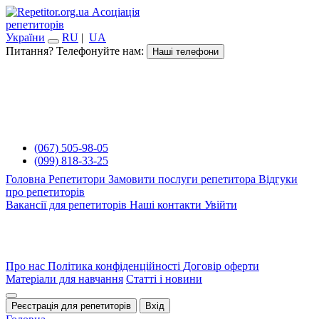
Асоціація
репетиторів
України
RU
|
UA
Питання? Телефонуйте нам:
Наші телефони
(067) 505-98-05
(099) 818-33-25
Головна
Репетитори
Замовити послуги репетитора
Відгуки
про репетиторів
Вакансії для репетиторів
Наші контакти
Увійти
Про нас
Політика конфіденційності
Договір оферти
Матеріали для навчання
Статті і новини
Реєстрація для репетиторів
Вхід