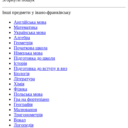
Інші предмети у івано-франківську
Англійська мова
Математика
Українська мова
Алгебра
Геометрія
Початкова школа
Німецька мова
Підготовка до школи
Історія
Підготовка до вступу в внз
Біологія
Література
Хімія
Фізика
Польська мова
Гра на фортепіано
Географія
Малювання
Тригонометрія
Вокал
Логопедія