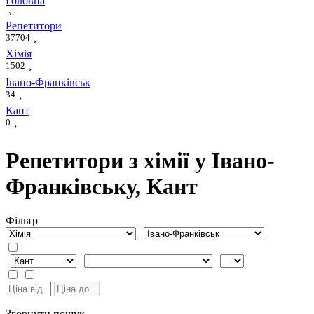
Головна
›
Репетитори
37704
›
Хімія
1502
›
Івано-Франківськ
34
›
Кант
0
›
Репетитори з хімії у Івано-
Франківську, Кант
Фiльтр
Згорнути пошук