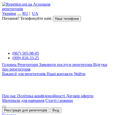
Асоціація
репетиторів
України
RU
|
UA
Питання? Телефонуйте нам:
Наші телефони
(067) 505-98-05
(099) 818-33-25
Головна
Репетитори
Замовити послуги репетитора
Відгуки
про репетиторів
Вакансії для репетиторів
Наші контакти
Увійти
Про нас
Політика конфіденційності
Договір оферти
Матеріали для навчання
Статті і новини
Реєстрація для репетиторів
Вхід