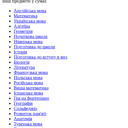
Інші предмети у сумах
Англійська мова
Математика
Українська мова
Алгебра
Геометрія
Початкова школа
Німецька мова
Підготовка до школи
Історія
Підготовка до вступу в внз
Біологія
Література
Французька мова
Польська мова
Російська мова
Вища математика
Іспанська мова
Гра на фортепіано
Географія
Сольфеджіо
Розвиток пам'яті
Анатомія
Турецька мова