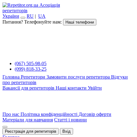
Асоціація
репетиторів
України
RU
|
UA
Питання? Телефонуйте нам:
Наші телефони
(067) 505-98-05
(099) 818-33-25
Головна
Репетитори
Замовити послуги репетитора
Відгуки
про репетиторів
Вакансії для репетиторів
Наші контакти
Увійти
Про нас
Політика конфіденційності
Договір оферти
Матеріали для навчання
Статті і новини
Реєстрація для репетиторів
Вхід