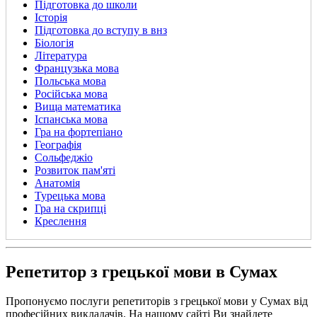
Підготовка до школи
Історія
Підготовка до вступу в внз
Біологія
Література
Французька мова
Польська мова
Російська мова
Вища математика
Іспанська мова
Гра на фортепіано
Географія
Сольфеджіо
Розвиток пам'яті
Анатомія
Турецька мова
Гра на скрипці
Креслення
Репетитор з грецької мови в Сумах
Пропонуємо послуги репетиторів з грецької мови у Сумах від
професійних викладачів. На нашому сайті Ви знайдете