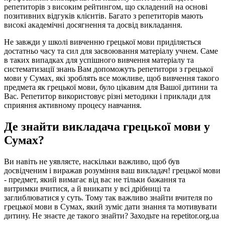
репетиторів з високим рейтингом, що складений на основі
позитивних відгуків клієнтів. Багато з репетиторів мають
високі академічні досягнення та досвід викладання.
Не завжди у школі вивченню грецької мови приділяється
достатньо часу та сил для засвоювання матеріалу учнем. Саме
в таких випадках для успішного вивчення матеріалу та
систематизації знань Вам допоможуть репетитори з грецької
мови у Сумах, які зроблять все можливе, щоб вивчення такого
предмета як грецької мови, було цікавим для Вашої дитини та
Вас. Репетитор використовує різні методики і приклади для
сприяння активному процесу навчання.
Де знайти викладача грецької мови у
Сумах?
Ви навіть не уявляєте, наскільки важливо, щоб був
досвідченим і виражав розуміння ваш викладач! грецької мови
- предмет, який вимагає від вас не тільки бажання та
витримки вчитися, а й вникати у всі дрібниці та
заглиблюватися у суть. Тому так важливо знайти вчителя по
грецької мови в Сумах, який зуміє дати знання та мотивувати
дитину. Не знаєте де такого знайти? Заходьте на repetitor.org.ua