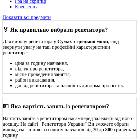
Гра на скрипці
Креслення
Показати всі предмети
🏅 Як правильно вибрати репетитора?
Для вибору репетитора
у Сумах з грецької мови
, слід
звернути увагу на такі професійні характеристики
репетитора:
ціна за годину навчання,
відгук про репетитора,
місце проведення заняття,
район викладання,
досвід репетитора та наявність диплома про освіту.
💵 Яка вартість занять із репетитором?
Вартість занять з репетитором насамперед залежить від його
досвіду. На сайті "Репетитори України" Ви зможете обрати
викладача з ціною за годину навчання від
70
до
800
гривень за
годину.