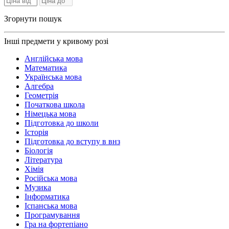
Згорнути пошук
Інші предмети у кривому розі
Англійська мова
Математика
Українська мова
Алгебра
Геометрія
Початкова школа
Німецька мова
Підготовка до школи
Історія
Підготовка до вступу в внз
Біологія
Література
Хімія
Російська мова
Музика
Інформатика
Іспанська мова
Програмування
Гра на фортепіано