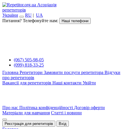
Асоціація
репетиторів
України
RU
|
UA
Питання? Телефонуйте нам:
Наші телефони
(067) 505-98-05
(099) 818-33-25
Головна
Репетитори
Замовити послуги репетитора
Відгуки
про репетиторів
Вакансії для репетиторів
Наші контакти
Увійти
Про нас
Політика конфіденційності
Договір оферти
Матеріали для навчання
Статті і новини
Реєстрація для репетиторів
Вхід