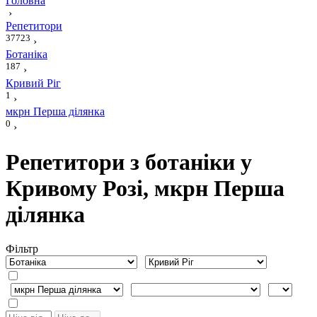
Головна
›
Репетитори
37723
›
Ботаніка
187
›
Кривий Ріг
1
›
мкрн Перша ділянка
0
›
Репетитори з ботаніки у
Кривому Розі, мкрн Перша
ділянка
Фiльтр