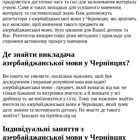
приділяється достатньо часу та сил для засвоювання матеріалу
учнем. Саме в таких випадках для успішного вивчення
матеріалу та систематизації знань Вам допоможуть
репетитори з азербайджанської мови у Чернівцях, які зроблять
все можливе, щоб вивчення такого предмета як
азербайджанської мови, було цікавим для Вашої дитини та
Вас. Репетитор використовує різні методики і приклади для
сприяння активному процесу навчання.
Де знайти викладача
азербайджанської мови у Чернівцях?
Ви навіть не уявляєте, наскільки важливо, щоб був
досвідченим і виражав розуміння ваш викладач!
азербайджанської мови - предмет, який вимагає від вас не
тільки бажання та витримки вчитися, а й вникати у всі
дрібниці та заглиблюватися у суть. Тому так важливо знайти
вчителя по азербайджанської мови в Чернівцях, який зуміє
дати знання та мотивувати дитину. Не знаєте де такого
знайти? Заходьте на repetitor.org.ua
Індивідуальні заняття з
азербайджанської мови у Чернівцях