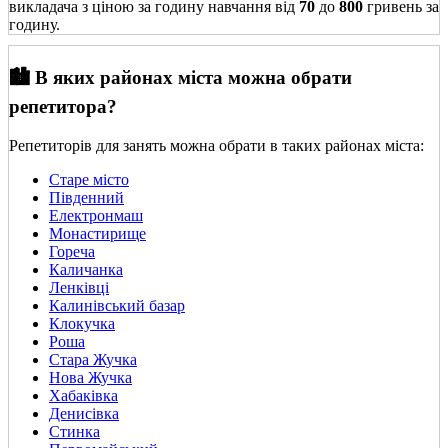
викладача з ціною за годину навчання від
70
до
800
гривень за
годину.
🏙️ В яких районах міста можна обрати
репетитора?
Репетиторів для занять можна обрати в таких районах міста:
Старе місто
Південний
Електронмаш
Монастирище
Гореча
Каличанка
Ленківці
Калинівський базар
Клокучка
Роша
Стара Жучка
Нова Жучка
Хабаківка
Денисівка
Стинка