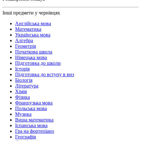
Інші предмети у чернівцях
Англійська мова
Математика
Українська мова
Алгебра
Геометрія
Початкова школа
Німецька мова
Підготовка до школи
Історія
Підготовка до вступу в внз
Біологія
Література
Хімія
Фізика
Французька мова
Польська мова
Музика
Вища математика
Іспанська мова
Гра на фортепіано
Географія