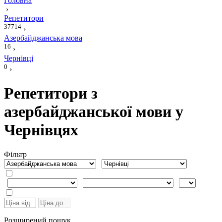
Головна
›
Репетитори
37714
›
Азербайджанська мова
16
›
Чернівці
0
›
Репетитори з
азербайджанської мови у
Чернівцях
Фiльтр
Розширений пошук