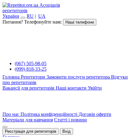
Асоціація
репетиторів
України
RU
|
UA
Питання? Телефонуйте нам:
Наші телефони
(067) 505-98-05
(099) 818-33-25
Головна
Репетитори
Замовити послуги репетитора
Відгуки
про репетиторів
Вакансії для репетиторів
Наші контакти
Увійти
Про нас
Політика конфіденційності
Договір оферти
Матеріали для навчання
Статті і новини
Реєстрація для репетиторів
Вхід