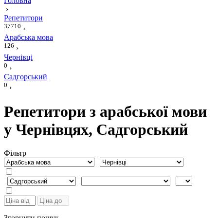
Головна
›
Репетитори
37710
›
Арабська мова
126
›
Чернівці
0
›
Садгорський
0
›
Репетитори з арабської мови
у Чернівцях, Садгорський
Фiльтр
Згорнути пошук