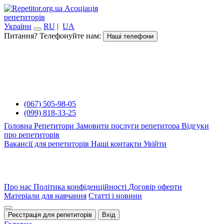
Асоціація
репетиторів
України
RU
|
UA
Питання? Телефонуйте нам:
Наші телефони
(067) 505-98-05
(099) 818-33-25
Головна
Репетитори
Замовити послуги репетитора
Відгуки
про репетиторів
Вакансії для репетиторів
Наші контакти
Увійти
Про нас
Політика конфіденційності
Договір оферти
Матеріали для навчання
Статті і новини
Реєстрація для репетиторів
Вхід