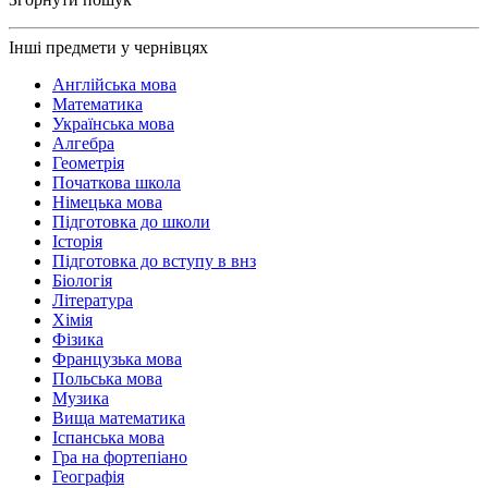
Інші предмети у чернівцях
Англійська мова
Математика
Українська мова
Алгебра
Геометрія
Початкова школа
Німецька мова
Підготовка до школи
Історія
Підготовка до вступу в внз
Біологія
Література
Хімія
Фізика
Французька мова
Польська мова
Музика
Вища математика
Іспанська мова
Гра на фортепіано
Географія