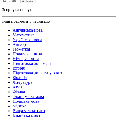
Згорнути пошук
Інші предмети у чернівцях
Англійська мова
Математика
Українська мова
Алгебра
Геометрія
Початкова школа
Німецька мова
Підготовка до школи
Історія
Підготовка до вступу в внз
Біологія
Література
Хімія
Фізика
Французька мова
Польська мова
Музика
Вища математика
Іспанська мова