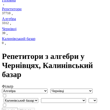
Головна
›
Репетитори
37710
›
Алгебра
3312
›
Чернівці
39
›
Калинівський базар
0
›
Репетитори з алгебри у
Чернівцях, Калинівський
базар
Фiльтр