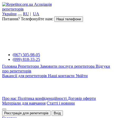
Асоціація
репетиторів
України
RU
|
UA
Питання? Телефонуйте нам:
Наші телефони
(067) 505-98-05
(099) 818-33-25
Головна
Репетитори
Замовити послуги репетитора
Відгуки
про репетиторів
Вакансії для репетиторів
Наші контакти
Увійти
Про нас
Політика конфіденційності
Договір оферти
Матеріали для навчання
Статті і новини
Реєстрація для репетиторів
Вхід